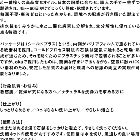
ど一番搾りの高品質なオイル。日本の四季に合わせ、職人の手で一釜ずつ
製造され、45〜60日かけてじっくり熟成・乾燥されています。
熱源不要・廃液ゼロといった点からも、環境への配慮が行き届いた製法で
す。
排水後もすみやかに水と二酸化炭素に分解され、生分解性に優れている
点も特徴です。
パッケージは〈シールドプラス〉という、内側がバリアフィルムで施されてい
る紙素材を採用。コールドプロセス製法の石鹸は空気に触れると乾燥・熟
成が進むため、それを防ぐためにプラスチック素材で包装されることが多い
ですが、okuで採用したものは、簡素な佇まいでありながら、空気に触れにく
い素材のため、安定した品質のお届けと環境への配慮の両立の実現が可
能となりました。
【対象肌質・お悩み】
敏感肌／乾燥が気になる方へ／ナチュラルな洗浄力を求める方に
【仕上がり】
しっとりなめらか／つっぱらない洗い上がり／やさしい泡立ち
【使用方法】
水またはぬるま湯で石鹸をしっかりと泡立て、やさしく洗ってください。
洗顔ネットの使用がおすすめです。使用後は水を切り、風通しの良い場所
で保管してください。